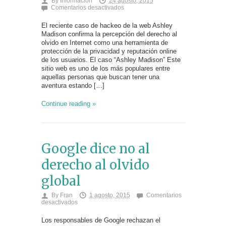
By
Información
24 agosto, 2015
en
Comentarios desactivados
Caso
“Ashley
El reciente caso de hackeo de la web Ashley
Madison”:
Madison confirma la percepción del derecho al
derecho
olvido en Internet como una herramienta de
al
olvido
protección de la privacidad y reputación online
para
de los usuarios. El caso “Ashley Madison” Este
infieles
sitio web es uno de los más populares entre
aquellas personas que buscan tener una
aventura estando […]
Continue reading »
Google dice no al
derecho al olvido
global
By
Fran
1 agosto, 2015
Comentarios
en
desactivados
Google
dice
Los responsables de Google rechazan el
no