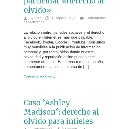
particular «derecho al
olvido»
By
Fran
31 agosto, 2015
Comentarios
en
desactivados
Twitter
y
La relación entre las redes sociales y el derecho
su
al olvido en Internet es más que palpable.
particular
Facebook, Twitter, Google+, Youtube…son sitios
«derecho
al
muy sensibles a la publicación de información
olvido»
personal y, por tanto, sitios donde nuestra
privacidad y reputación online puede verse
altamente afectada. Hace más o menos un año,
comentamos una noticia acerca de […]
Continue reading »
Caso “Ashley
Madison”: derecho al
olvido para infieles