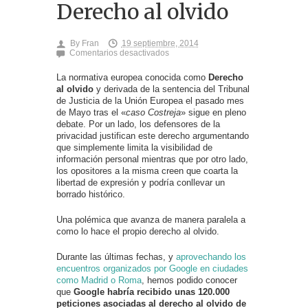
Derecho al olvido
By
Fran
19 septiembre, 2014
en
Comentarios desactivados
Europa
trabaja
La normativa europea conocida como
Derecho
en
al olvido
y derivada de la sentencia del Tribunal
las
de Justicia de la Unión Europea el pasado mes
apelaciones
para
de Mayo tras el «
caso Costreja
» sigue en pleno
casos
debate. Por un lado, los defensores de la
rechazados
privacidad justifican este derecho argumentando
de
que simplemente limita la visibilidad de
Derecho
al
información personal mientras que por otro lado,
olvido
los opositores a la misma creen que coarta la
libertad de expresión y podría conllevar un
borrado histórico.
Una polémica que avanza de manera paralela a
como lo hace el propio derecho al olvido.
Durante las últimas fechas, y
aprovechando los
encuentros organizados por Google en ciudades
como Madrid o Roma
, hemos podido conocer
que
Google habría recibido unas 120.000
peticiones asociadas al derecho al olvido de