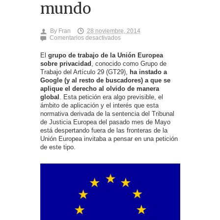
mundo
By
Fran
28 noviembre, 2014
en
Comentarios desactivados
La
UE
El
grupo de trabajo de la Unión Europea
pide
sobre privacidad
, conocido como Grupo de
a
Trabajo del Artículo 29 (GT29),
Google
ha instado a
que
Google (y al resto de buscadores) a que se
derecho
aplique el derecho al olvido de manera
al
global
. Esta petición era algo previsible, el
olvido
ámbito de aplicación y el interés que esta
se
aplique
normativa derivada de la sentencia del Tribunal
en
de Justicia Europea del pasado mes de Mayo
todo
está despertando fuera de las fronteras de la
el
Unión Europea invitaba a pensar en una petición
mundo
de este tipo.