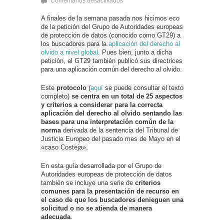
en
Comentarios desactivados
La
UE
A finales de la semana pasada nos hicimos eco
publica
de la petición del Grupo de Autoridades europeas
sus
de protección de datos (conocido como GT29) a
directrices
sobre
los buscadores para la
aplicación del derecho al
el
olvido a nivel global
. Pues bien, junto a dicha
derecho
petición, el GT29 también publicó sus directrices
al
para una aplicación común del derecho al olvido.
olvido
Este
protocolo
(
aquí
se puede consultar el texto
completo)
se centra en un total de 25 aspectos
y criterios a considerar para la correcta
aplicación del derecho al olvido sentando las
bases para una interpretación común de la
norma
derivada de la sentencia del Tribunal de
Justicia Europeo del pasado mes de Mayo en el
«caso Costeja».
En esta guía desarrollada por el Grupo de
Autoridades europeas de protección de datos
también se incluye una serie de
criterios
comunes para la presentación de recurso en
el caso de que los buscadores denieguen una
solicitud o no se atienda de manera
adecuada
.